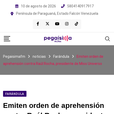
Skip
10 de agosto de 2026
5804140917917
to
Península de Paraguaná, Estado Falcón Venezuela
content
Pegaisimafm
noticias
Farándula
Emiten orden de
aprehensión contra Raúl Rocha, presidente de Miss Universo
FARÁNDULA
Emiten orden de aprehensión