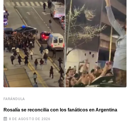
FARÁNDULA
F
Rosalía se reconcilia con los fanáticos en Argentina
R
c
8 DE AGOSTO DE 2026