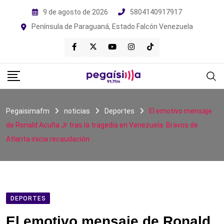
Skip
9 de agosto de 2026
5804140917917
to
Península de Paraguaná, Estado Falcón Venezuela
content
Pegaisimafm
noticias
Deportes
El emotivo mensaje
de Ronald Acuña Jr tras la tragedia en Venezuela: Bravos de
Atlanta inicia recaudación
DEPORTES
El emotivo mensaje de Ronald