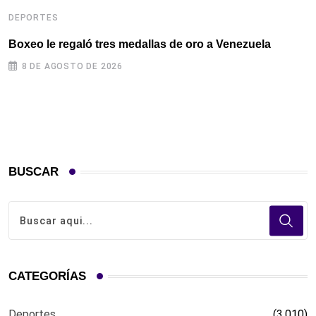
DEPORTES
D
Boxeo le regaló tres medallas de oro a Venezuela
L
S
8 DE AGOSTO DE 2026
BUSCAR
CATEGORÍAS
Deportes
(3.010)