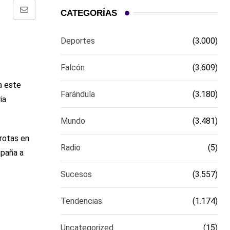
CATEGORÍAS
Comparte
via
Deportes
(3.000)
email
Falcón
(3.609)
a este
Farándula
(3.180)
ia
Mundo
(3.481)
rrotas en
Radio
(5)
mpaña a
Sucesos
(3.557)
Tendencias
(1.174)
Uncategorized
(15)