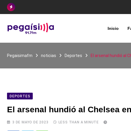
Skip
to
content
Inicio
F
Pegaisimafm
noticias
Deportes
El arsenal hundió al 
DEPORTES
El arsenal hundió al Chelsea e
3 DE MAYO DE 2023
LESS THAN A MINUTE