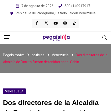
Skip
7 de agosto de 2026
5804140917917
to
Península de Paraguaná, Estado Falcón Venezuela
content
Pegaisimafm
noticias
Venezuela
Dos directores de la
Alcaldía de Baruta fueron detenidos por el Sebin
VENEZUELA
Dos directores de la Alcaldía