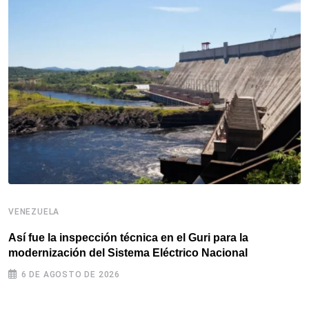
VENEZUELA
V
Así fue la inspección técnica en el Guri para la
M
modernización del Sistema Eléctrico Nacional
t
6 DE AGOSTO DE 2026