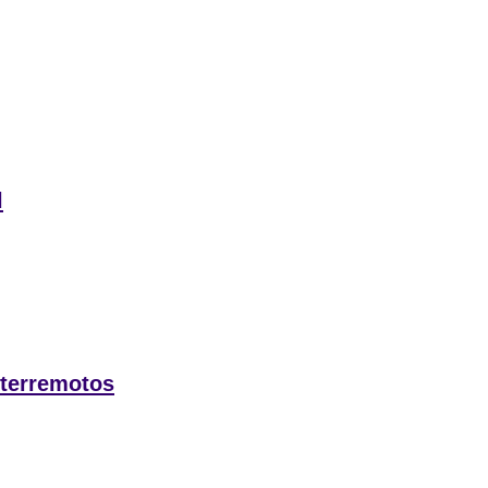
l
 terremotos