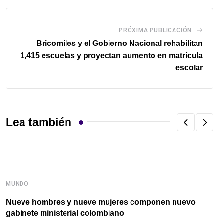
PRÓXIMA PUBLICACIÓN
Bricomiles y el Gobierno Nacional rehabilitan
1,415 escuelas y proyectan aumento en matrícula
escolar
Lea también
MUNDO
M
Nueve hombres y nueve mujeres componen nuevo
A
gabinete ministerial colombiano
C