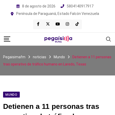
Skip
8 de agosto de 2026
5804140917917
to
Península de Paraguaná, Estado Falcón Venezuela
content
Pegaisimafm
noticias
Mundo
Detienen a 11 personas
tras operativo de tráfico humano en Laredo, Texas
MUNDO
Detienen a 11 personas tras