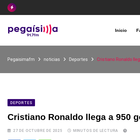
Skip
to
content
Inicio
F
Pegaisimafm
noticias
Deportes
Cristiano Ronaldo lle
DEPORTES
Cristiano Ronaldo llega a 950 g
27 DE OCTUBRE DE 2025
MINUTOS DE LECTURA