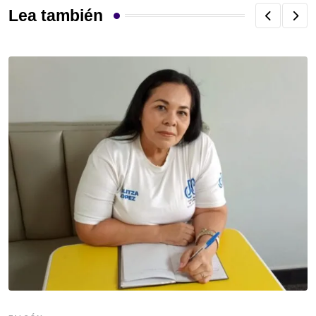
Lea también
F
F
d