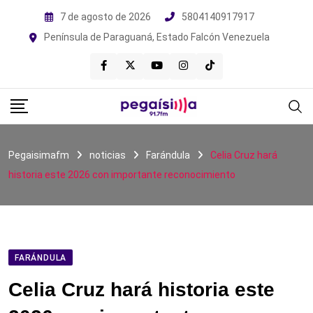
Skip
7 de agosto de 2026
5804140917917
to
Península de Paraguaná, Estado Falcón Venezuela
content
Pegaisimafm
noticias
Farándula
Celia Cruz hará
historia este 2026 con importante reconocimiento
FARÁNDULA
Celia Cruz hará historia este