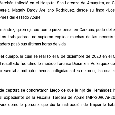
erchán falleció en el Hospital San Lorenzo de Arauquita, en C
areja, Magaly Darcy Arellano Rodríguez, desde su finca «Los
 Páez del estado Apure.
Hernández, quien ejerció como jueza penal en Caracas, pudo dete
 Los trabajadores no supieron explicar muchas de las inconsis
adero pasó sus últimas horas de vida.
 del cuerpo, la cual se realizó el 6 de diciembre de 2023 en el
El resultado fue claro: la médico forense Diosmaris Velásquez c
resentaba múltiples heridas infligidas antes de morir, las cuale
 de captura se concretaron luego de que la hija de Hernández i
 expediente de la Fiscalía Tercera de Apure (MP-209678-202
vara como la persona que dio la instrucción de limpiar la hab