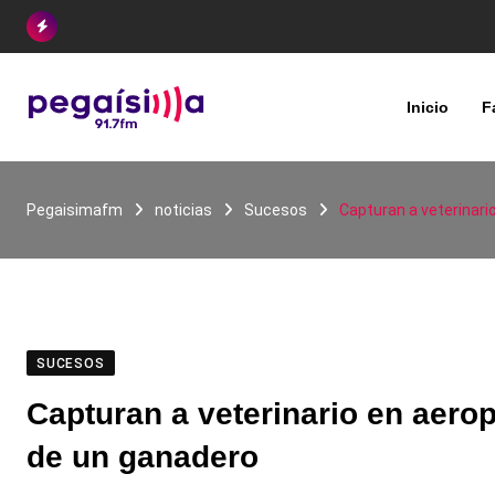
Skip
to
content
Inicio
F
Pegaisimafm
noticias
Sucesos
Capturan a veterinari
SUCESOS
Capturan a veterinario en aero
de un ganadero