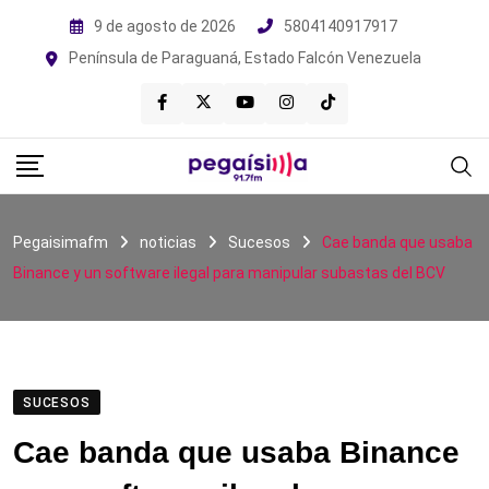
Skip
9 de agosto de 2026
5804140917917
to
Península de Paraguaná, Estado Falcón Venezuela
content
Pegaisimafm
noticias
Sucesos
Cae banda que usaba
Binance y un software ilegal para manipular subastas del BCV
SUCESOS
Cae banda que usaba Binance