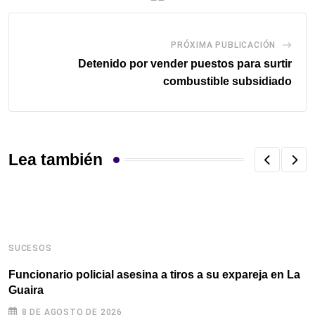
PRÓXIMA PUBLICACIÓN
Detenido por vender puestos para surtir
combustible subsidiado
Lea también
SUCESOS
S
Funcionario policial asesina a tiros a su expareja en La
E
Guaira
c
8 DE AGOSTO DE 2026