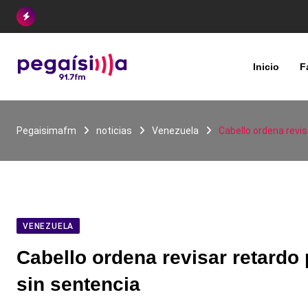
Skip
to
content
Inicio
F
Pegaisimafm
noticias
Venezuela
Cabello ordena revi
VENEZUELA
Cabello ordena revisar retardo
sin sentencia