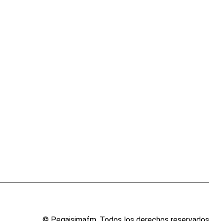
VENEZUELA
Delcy Rodríguez otorgó financiamiento a comerc
7 DE AGOSTO DE 2026
© Pegaisimafm. Todos los derechos reservados