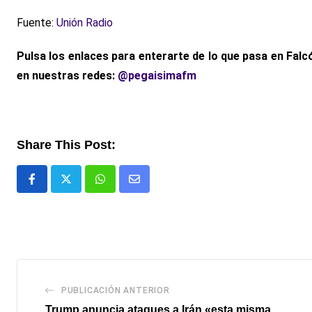
Fuente:
Unión Radio
Pulsa los enlaces para enterarte de lo que pasa
en Falcó
en nuestras redes:
@pegaisimafm
Share This Post:
Whatsapp
Comparte
via
email
PUBLICACIÓN ANTERIOR
Trump anuncia ataques a Irán «esta misma