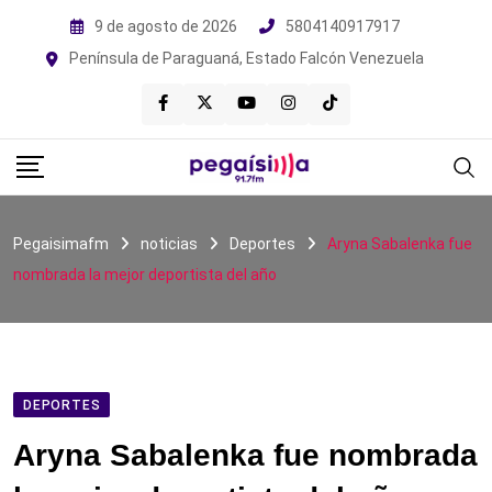
Skip
9 de agosto de 2026
5804140917917
to
Península de Paraguaná, Estado Falcón Venezuela
content
Pegaisimafm
noticias
Deportes
Aryna Sabalenka fue
nombrada la mejor deportista del año
DEPORTES
Aryna Sabalenka fue nombrada