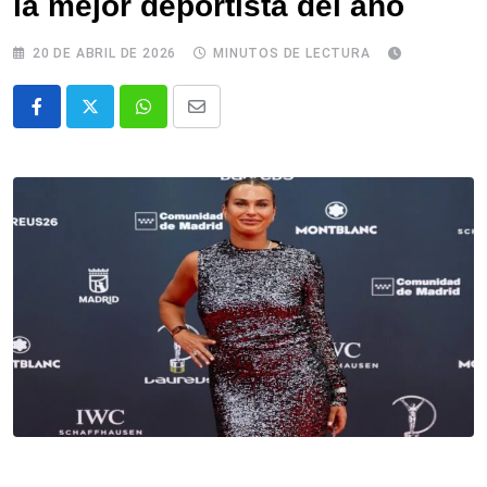
la mejor deportista del año
20 DE ABRIL DE 2026
MINUTOS DE LECTURA
Whatsapp
Comparte
via
email