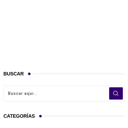
D
L
S
BUSCAR
CATEGORÍAS