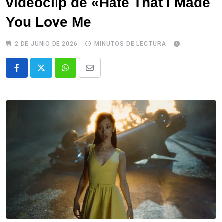
videoclip de «Hate That I Made
You Love Me
2 DE JUNIO DE 2026
MINUTOS DE LECTURA
Whatsapp
Comparte
via
email