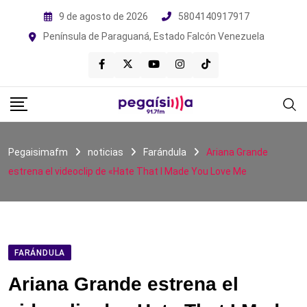
Skip
9 de agosto de 2026
5804140917917
to
Península de Paraguaná, Estado Falcón Venezuela
content
Pegaisimafm
noticias
Farándula
Ariana Grande
estrena el videoclip de «Hate That I Made You Love Me
FARÁNDULA
Ariana Grande estrena el