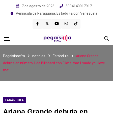
Skip
7 de agosto de 2026
5804140917917
to
Península de Paraguaná, Estado Falcón Venezuela
content
Pegaisimafm
noticias
Farándula
Ariana Grande
debuta en número 1 de Billboard con “Hate that I made you love
me”
FARÁNDULA
Ariana Grande debuta en