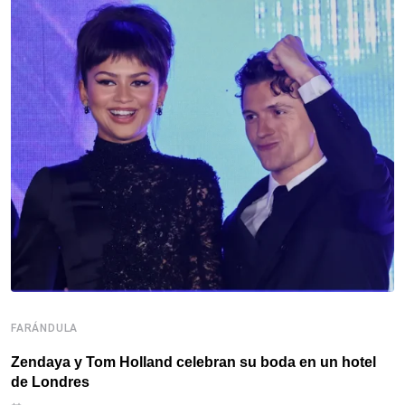
FARÁNDULA
F
Zendaya y Tom Holland celebran su boda en un hotel
¡
de Londres
p